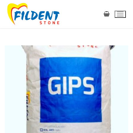
GIPSY DENTYSTYCZNE
GIPSY II KLASY TWARDOŚCI
GIPSY III KLASY TWARDOŚCI
GIPSY MODELOWE kolor ŻÓŁTY, NIEBIESKI
GIPSY ARTYKULACYJNE kolor BIAŁY
GIPSY ORTODONTYCZNE kolor EXTRA BIAŁY
GIPSY IV KLASY TWARDOŚCI