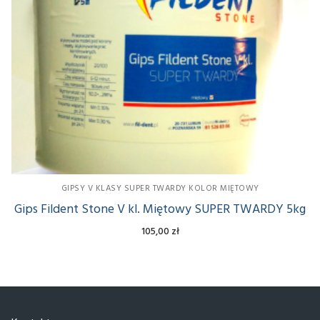
POLIMEROWY GIPS FILDENT STONE PRO – BIAŁY
POPIEL wytrzymałość 25mpa
POLIMEROWY GIPS FILDENT STONE PRO – BIEL
CYNKOWA wytrzymałość 35mpa
POLIMEROWY GIPS FILDENT STONE PRO LASTRICO –
ALABASTROWY 45mpa
POLIMEROWY GIPS FILDENT STONE PRO NATURALNA
BIEL 55mpa
GIPSY V KLASY SUPER TWARDY KOLOR MIĘTOWY
Gips Fildent Stone V kl. Miętowy SUPER TWARDY 5kg
POLIMEROWY GIPS FILDENT STONE PRO BIEL
105,00
zł
TYTANOWA 65mpa
Polimerowy Gips Fildent STONE PRO – BIAŁY POPIEL
65mpa 2kg
GIPSY PÓŁWODNE ALFA