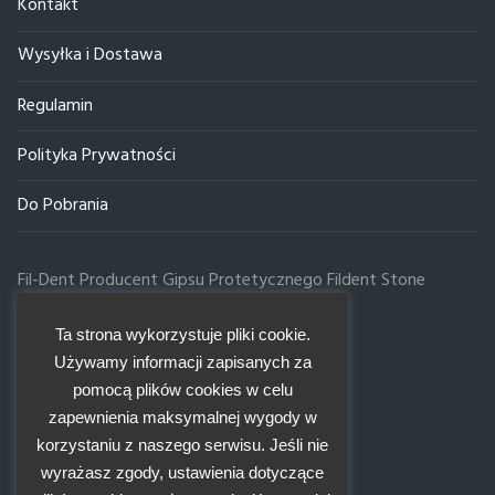
Kontakt
GIPS FILDENT STONE ALFA PÓŁWODNY BIAŁY KOLOR
Wysyłka i Dostawa
L* ≥ 91% op. 25KG
Regulamin
GIPS FILDENT STONE ALFA PÓŁWODNY EXTRA BIAŁY
KOLOR L* ≥ 94% op. 25KG
Polityka Prywatności
GIPSY CERAMICZNE
Do Pobrania
Gips Ceramiczny GC-4I Śnieżnobiały worek 20kg
Fil-Dent Producent Gipsu Protetycznego Fildent Stone
GIPS CERAMICZNY CERAMSZTUK PRO MAX 25kg
ul.Poznańska 59, 20-731 Lublin
NOWOŚĆ
Infolinia:
Ta strona wykorzystuje pliki cookie.
81 526 83 66
PUMEKSY I PIASKI
Używamy informacji zapisanych za
784 05 98 98
pomocą plików cookies w celu
PIASKI
737 877 847
zapewnienia maksymalnej wygody w
E-mail:
korzystaniu z naszego serwisu. Jeśli nie
PUMEKSY
zamowienia@fil-dent.pl
wyrażasz zgody, ustawienia dotyczące