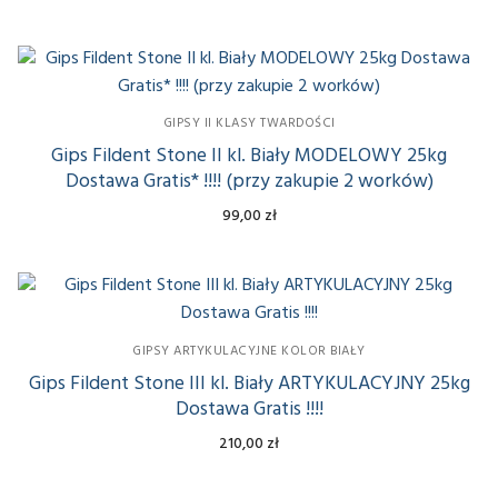
Mączka Dolomitowa 10kg
Mączka Dolomitowa 25 kg
GIPSY II KLASY TWARDOŚCI
Mączka Dolomitowa 50 kg
Gips Fildent Stone II kl. Biały MODELOWY 25kg
Mączka Dolomitowa 100 kg
Dostawa Gratis* !!!! (przy zakupie 2 worków)
99,00
zł
GIPSY ARTYKULACYJNE KOLOR BIAŁY
Gips Fildent Stone III kl. Biały ARTYKULACYJNY 25kg
Dostawa Gratis !!!!
210,00
zł