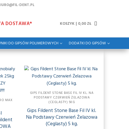
BIURO@FIL-DENT.PL
WA DOSTAWA*
KOSZYK
|
0,00
ZŁ
NIKI DO GIPSÓW POLIMEROWYCH
DODATKI DO GIPSÓW
GIPS FILDENT STONE BASE FIL IV KL. NA
PODSTAWY CZERWIEŃ ŻELAZOWA
PRO MAX
(CEGLASTY) 5KG
Gips Fildent Stone Base Fil IV kl.
I
Na Podstawy Czerwień Żelazowa
ildent
(Ceglasty) 5 kg.
MOWA