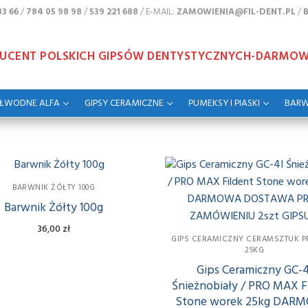
83 66
/
784 05 98 98
/
539 221 688
/ E-MAIL:
ZAMOWIENIA@FIL-DENT.PL
/
DUCENT POLSKICH GIPSÓW DENTYSTYCZNYCH-DARMO
ÓŁWODNE ALFA
GIPSY CERAMICZNE
PUMEKSY I PIASKI
BARW
NE
BARWNIK ŻÓŁTY 100G
 TWARDOŚCI
E
Barwnik Żółty 100g
36,00
zł
Y TWARDOŚCI
PS FILDENT STONE PRO – BIAŁY POPIEL wytrzymałość 25mpa
ALFA
GIPS CERAMICZNY CERAMSZTUK 
25KG
 kolor ŻÓŁTY, NIEBIESKI
Y TWARDOŚCI
PS FILDENT STONE PRO – BIEL CYNKOWA wytrzymałość 35mpa
TONE ALFA PÓŁWODNY BIAŁY KOLOR L* ≥ 91% op. 25KG
Gips Ceramiczny GC-4
Śnieżnobiały / PRO MAX F
CYJNE kolor BIAŁY
 SUPER TWARDY kolor KOŚĆ SŁONIOWA
PS FILDENT STONE PRO LASTRICO – ALABASTROWY 45mpa
ASE FIL TWARDY NA PODSTAWY
TONE ALFA PÓŁWODNY EXTRA BIAŁY KOLOR L* ≥ 94% op. 25KG
 GC-4I Śnieżnobiały worek 20kg
Stone worek 25kg DAR