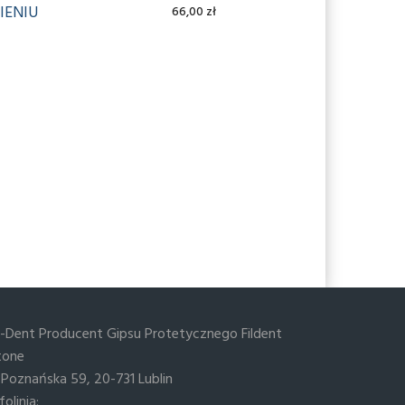
ENIU
66,00
zł
ARYNA)5KG.
ASTY) 5KG
il-Dent Producent Gipsu Protetycznego Fildent
tone
l.Poznańska 59, 20-731 Lublin
folinia: