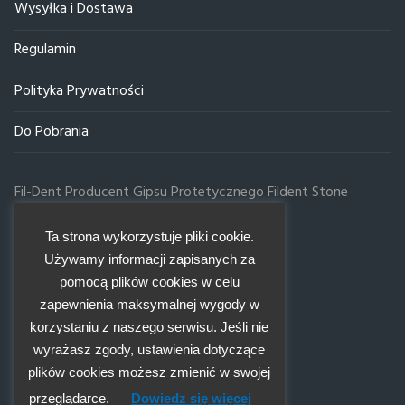
Wysyłka i Dostawa
Mączka Dolomitowa 10kg
Regulamin
Mączka Dolomitowa 25 kg
Polityka Prywatności
Mączka Dolomitowa 50 kg
Do Pobrania
Mączka Dolomitowa 100 kg
Fil-Dent Producent Gipsu Protetycznego Fildent Stone
ul.Poznańska 59, 20-731 Lublin
Infolinia:
Ta strona wykorzystuje pliki cookie.
81 526 83 66
Używamy informacji zapisanych za
784 05 98 98
pomocą plików cookies w celu
737 877 847
zapewnienia maksymalnej wygody w
E-mail:
korzystaniu z naszego serwisu. Jeśli nie
zamowienia@fil-dent.pl
wyrażasz zgody, ustawienia dotyczące
biuro@fil-dent.pl
plików cookies możesz zmienić w swojej
przeglądarce.
Dowiedz się więcej