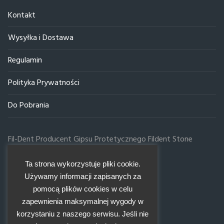
Kontakt
Wysyłka i Dostawa
Regulamin
Polityka Prywatności
Do Pobrania
Fil-Dent Producent Gipsu Protetycznego Fildent Stone
ul.Poznańska 59, 20-731 Lublin
Infolinia:
Ta strona wykorzystuje pliki cookie.
81 526 83 66
Używamy informacji zapisanych za
784 05 98 98
pomocą plików cookies w celu
737 877 847
zapewnienia maksymalnej wygody w
E-mail:
korzystaniu z naszego serwisu. Jeśli nie