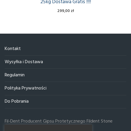
25kg Dostawa Gratis !!!!
Mączka Dolomitowa 10kg
299,00
zł
Mączka Dolomitowa 25 kg
Mączka Dolomitowa 50 kg
Mączka Dolomitowa 100 kg
Kontakt
Wysyłka i Dostawa
Regulamin
Polityka Prywatności
Do Pobrania
Fil-Dent Producent Gipsu Protetycznego Fildent Stone
ul.Poznańska 59, 20-731 Lublin