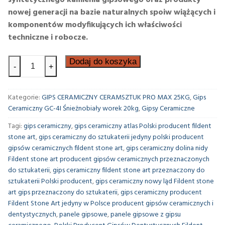
nowej generacji na bazie naturalnych spoiw wiążących i
komponentów modyfikujących ich właściwości
techniczne i robocze.
Dodaj do koszyka
-
+
Kategorie:
GIPS CERAMICZNY CERAMSZTUK PRO MAX 25KG
,
Gips
Ceramiczny GC-4I Śnieżnobiały worek 20kg
,
Gipsy Ceramiczne
Tagi:
gips ceramiczny
,
gips ceramiczny atlas Polski producent fildent
stone art
,
gips ceramiczny do sztukaterii jedyny polski producent
gipsów ceramicznych fildent stone art
,
gips ceramiczny dolina nidy
Fildent stone art producent gipsów ceramicznych przeznaczonych
do sztukaterii
,
gips ceramiczny fildent stone art przeznaczony do
sztukaterii Polski producent
,
gips ceramiczny nowy ląd Fildent stone
art gips przeznaczony do sztukaterii
,
gips ceramiczny producent
Fildent Stone Art jedyny w Polsce producent gipsów ceramicznych i
dentystycznych
,
panele gipsowe
,
panele gipsowe z gipsu