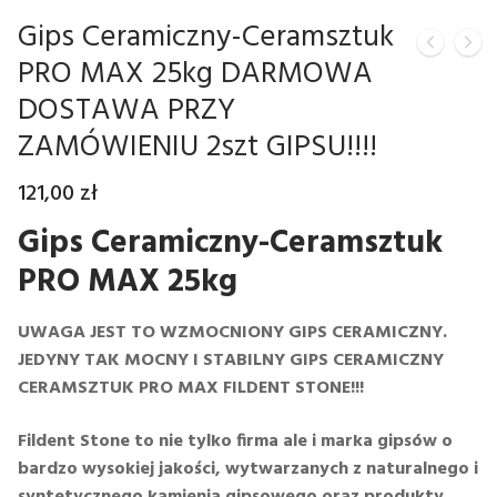
Gips Ceramiczny-Ceramsztuk
Mączka Dolomitowa 10kg
PRO MAX 25kg DARMOWA
Mączka Dolomitowa 25 kg
DOSTAWA PRZY
Mączka Dolomitowa 50 kg
ZAMÓWIENIU 2szt GIPSU!!!!
Mączka Dolomitowa 100 kg
121,00
zł
Gips Ceramiczny-Ceramsztuk
PRO MAX 25kg
UWAGA JEST TO WZMOCNIONY GIPS CERAMICZNY.
JEDYNY TAK MOCNY I STABILNY GIPS CERAMICZNY
CERAMSZTUK PRO MAX FILDENT STONE!!!
Fildent Stone to nie tylko firma ale i marka gipsów o
bardzo wysokiej jakości, wytwarzanych z naturalnego i
syntetycznego kamienia gipsowego oraz produkty